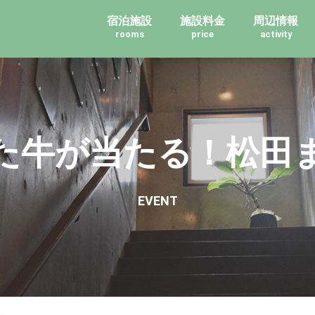
宿泊施設
施設料金
周辺情報
rooms
price
activity
た牛が当たる！松田
EVENT